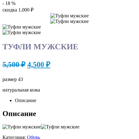
- 18
%
скидка
1,000
₽
ТУФЛИ МУЖСКИЕ
Первоначальная
Текущая
5,500
₽
4,500
₽
цена
цена:
составляла
размер 43
4,500 ₽.
5,500 ₽.
натуральная кожа
Описание
Описание
Категория:
Обувь