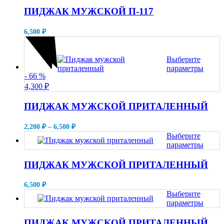
выбрать
товар
ПИДЖАК МУЖСКОЙ П-117
на
имеет
странице
несколько
товара.
6,500
₽
вариаций.
Опции
можно
Выберите
выбрать
параметры
на
- 66
%
Этот
странице
товар
4,300
₽
товара.
имеет
несколько
ПИДЖАК МУЖСКОЙ ПРИТАЛЕННЫЙ
вариаций.
Опции
Диапазон
2,200
₽
–
6,500
₽
можно
цен:
Выберите
выбрать
2,200 ₽
параметры
на
–
Этот
странице
6,500 ₽
товар
ПИДЖАК МУЖСКОЙ ПРИТАЛЕННЫЙ
товара.
имеет
несколько
6,500
₽
вариаций.
Выберите
Опции
параметры
можно
Этот
выбрать
товар
ПИДЖАК МУЖСКОЙ ПРИТАЛЕННЫЙ