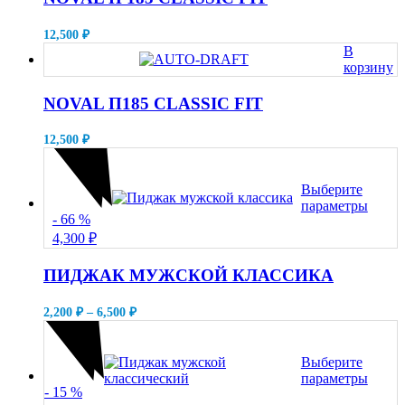
12,500
₽
В
корзину
NOVAL П185 CLASSIC FIT
12,500
₽
Выберите
параметры
- 66
%
Этот
товар
4,300
₽
имеет
несколько
ПИДЖАК МУЖСКОЙ КЛАССИКА
вариаций.
Опции
Диапазон
2,200
₽
–
6,500
₽
можно
цен:
выбрать
2,200 ₽
на
–
Выберите
странице
6,500 ₽
параметры
товара.
- 15
%
Этот