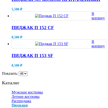
на
имеет
странице
несколько
товара.
5,500
₽
вариаций.
В
Опции
корзину
можно
выбрать
ПИДЖАК П 152 CF
на
странице
товара.
8,500
₽
В
корзину
ПИДЖАК П 153 SF
8,500
₽
Показать:
Каталог
Мужские костюмы
Летние костюмы
Распродажа
Пиджаки