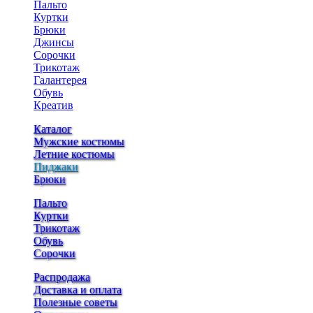
Пальто
Куртки
Брюки
Джинсы
Сорочки
Трикотаж
Галантерея
Обувь
Креатив
Каталог
Мужские костюмы
Летние костюмы
Пиджаки
Брюки
Пальто
Куртки
Трикотаж
Обувь
Сорочки
Распродажа
Доставка и оплата
Полезные советы