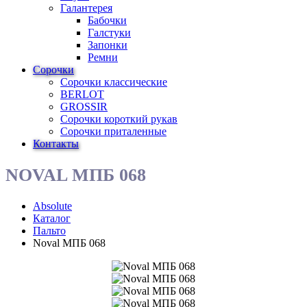
Галантерея
Бабочки
Галстуки
Запонки
Ремни
Сорочки
Сорочки классические
BERLOT
GROSSIR
Сорочки короткий рукав
Сорочки приталенные
Контакты
NOVAL МПБ 068
Absolute
Каталог
Пальто
Noval МПБ 068