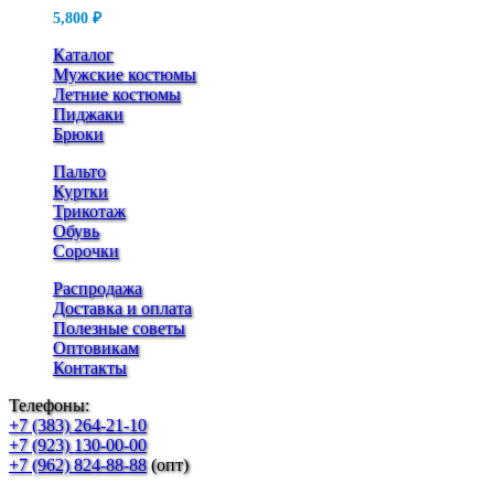
несколько
товара.
5,800
₽
вариаций.
Опции
Каталог
можно
Мужские костюмы
выбрать
Летние костюмы
на
Пиджаки
странице
Брюки
товара.
Пальто
Куртки
Трикотаж
Обувь
Сорочки
Распродажа
Доставка и оплата
Полезные советы
Оптовикам
Контакты
Телефоны:
+7 (383) 264-21-10
+7 (923) 130-00-00
+7 (962) 824-88-88
(опт)