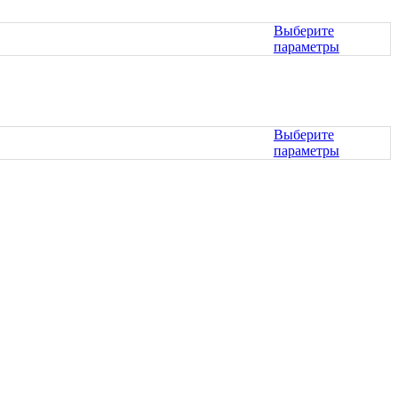
Опции
можно
Выберите
выбрать
параметры
на
Этот
странице
товар
товара.
имеет
несколько
вариаций.
Выберите
Опции
параметры
можно
Этот
выбрать
товар
на
имеет
странице
несколько
товара.
вариаций.
Опции
можно
выбрать
на
странице
товара.