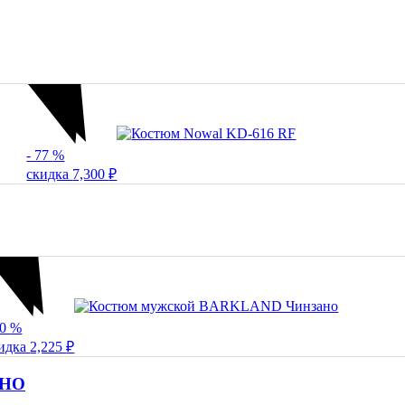
- 77
%
скидка
7,300
₽
30
%
идка
2,225
₽
АНО