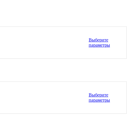
Выберите
параметры
Этот
товар
имеет
несколько
вариаций.
Опции
можно
выбрать
на
Выберите
странице
параметры
товара.
Этот
товар
имеет
несколько
вариаций.