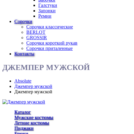
Галстуки
Запонки
Ремни
Сорочки
Сорочки классические
BERLOT
GROSSIR
Сорочки короткий рукав
Сорочки приталенные
Контакты
ДЖЕМПЕР МУЖСКОЙ
Absolute
Джемпер мужской
Джемпер мужской
Каталог
Мужские костюмы
Летние костюмы
Пиджаки
Брюки