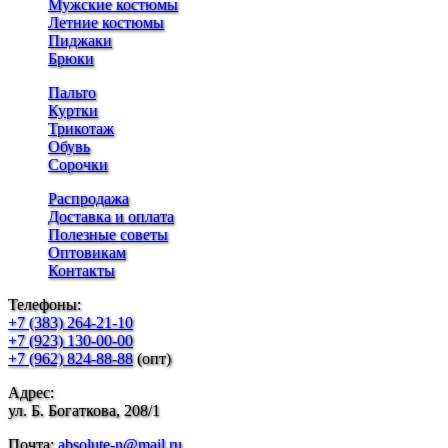
Мужские костюмы
Летние костюмы
Пиджаки
Брюки
Пальто
Куртки
Трикотаж
Обувь
Сорочки
Распродажа
Доставка и оплата
Полезные советы
Оптовикам
Контакты
Телефоны:
+7 (383) 264-21-10
+7 (923) 130-00-00
+7 (962) 824-88-88
(опт)
Адрес:
ул. Б. Богаткова, 208/1
Почта:
absolute-n@mail.ru