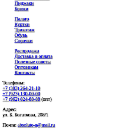
Пиджаки
Брюки
Пальто
Куртки
Трикотаж
Обувь
Сорочки
Распродажа
Доставка и оплата
Полезные советы
Оптовикам
Контакты
Телефоны:
+7 (383) 264-21-10
+7 (923) 130-00-00
+7 (962) 824-88-88
(опт)
Адрес:
ул. Б. Богаткова, 208/1
Почта:
absolute-n@mail.ru