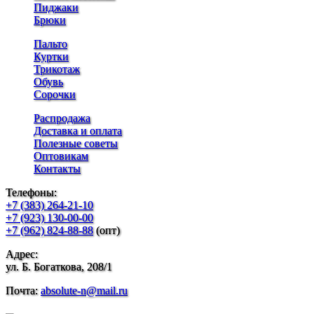
Пиджаки
Брюки
Пальто
Куртки
Трикотаж
Обувь
Сорочки
Распродажа
Доставка и оплата
Полезные советы
Оптовикам
Контакты
Телефоны:
+7 (383) 264-21-10
+7 (923) 130-00-00
+7 (962) 824-88-88
(опт)
Адрес:
ул. Б. Богаткова, 208/1
Почта:
absolute-n@mail.ru