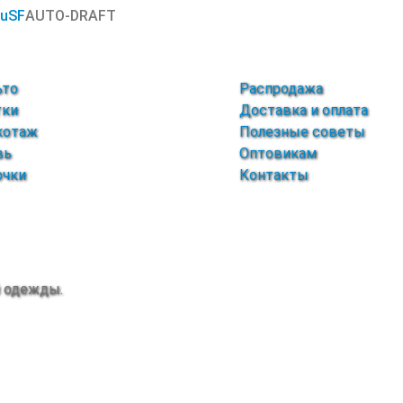
SuSF
AUTO-DRAFT
ьто
Распродажа
тки
Доставка и оплата
котаж
Полезные советы
вь
Оптовикам
очки
Контакты
й одежды.