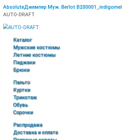
Absolute
Джемпер Муж. Berlot B200001_indigomel
AUTO-DRAFT
Каталог
Мужские костюмы
Летние костюмы
Пиджаки
Брюки
Пальто
Куртки
Трикотаж
Обувь
Сорочки
Распродажа
Доставка и оплата
Полезные советы