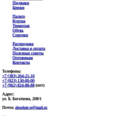
Пиджаки
Брюки
Пальто
Куртки
Трикотаж
Обувь
Сорочки
Распродажа
Доставка и оплата
Полезные советы
Оптовикам
Контакты
Телефоны:
+7 (383) 264-21-10
+7 (923) 130-00-00
+7 (962) 824-88-88
(опт)
Адрес:
ул. Б. Богаткова, 208/1
Почта:
absolute-n@mail.ru