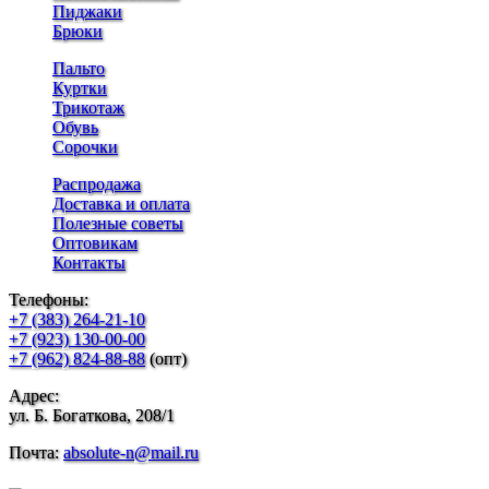
Пиджаки
Брюки
Пальто
Куртки
Трикотаж
Обувь
Сорочки
Распродажа
Доставка и оплата
Полезные советы
Оптовикам
Контакты
Телефоны:
+7 (383) 264-21-10
+7 (923) 130-00-00
+7 (962) 824-88-88
(опт)
Адрес:
ул. Б. Богаткова, 208/1
Почта:
absolute-n@mail.ru