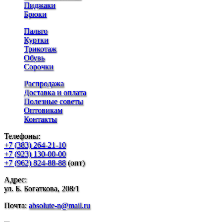
Пиджаки
Брюки
Пальто
Куртки
Трикотаж
Обувь
Сорочки
Распродажа
Доставка и оплата
Полезные советы
Оптовикам
Контакты
Телефоны:
+7 (383) 264-21-10
+7 (923) 130-00-00
+7 (962) 824-88-88
(опт)
Адрес:
ул. Б. Богаткова, 208/1
Почта:
absolute-n@mail.ru