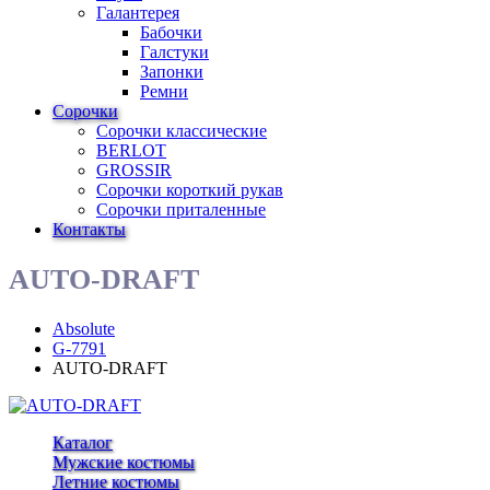
Галантерея
Бабочки
Галстуки
Запонки
Ремни
Сорочки
Сорочки классические
BERLOT
GROSSIR
Сорочки короткий рукав
Сорочки приталенные
Контакты
AUTO-DRAFT
Absolute
G-7791
AUTO-DRAFT
Каталог
Мужские костюмы
Летние костюмы