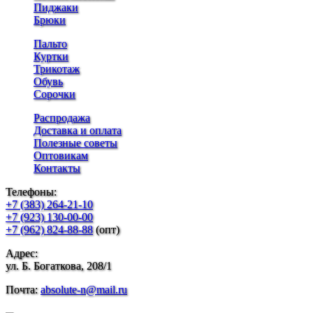
Пиджаки
Брюки
Пальто
Куртки
Трикотаж
Обувь
Сорочки
Распродажа
Доставка и оплата
Полезные советы
Оптовикам
Контакты
Телефоны:
+7 (383) 264-21-10
+7 (923) 130-00-00
+7 (962) 824-88-88
(опт)
Адрес:
ул. Б. Богаткова, 208/1
Почта:
absolute-n@mail.ru