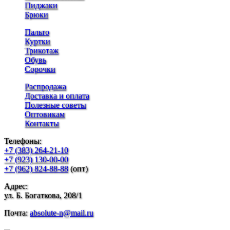
Пиджаки
Брюки
Пальто
Куртки
Трикотаж
Обувь
Сорочки
Распродажа
Доставка и оплата
Полезные советы
Оптовикам
Контакты
Телефоны:
+7 (383) 264-21-10
+7 (923) 130-00-00
+7 (962) 824-88-88
(опт)
Адрес:
ул. Б. Богаткова, 208/1
Почта:
absolute-n@mail.ru