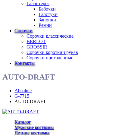
Галантерея
Бабочки
Галстуки
Запонки
Ремни
Сорочки
Сорочки классические
BERLOT
GROSSIR
Сорочки короткий рукав
Сорочки приталенные
Контакты
AUTO-DRAFT
Absolute
G-7715
AUTO-DRAFT
Каталог
Мужские костюмы
Летние костюмы