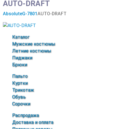
AUTO-DRAFT
Absolute
G-7801
AUTO-DRAFT
Каталог
Мужские костюмы
Летние костюмы
Пиджаки
Брюки
Пальто
Куртки
Трикотаж
Обувь
Сорочки
Распродажа
Доставка и оплата