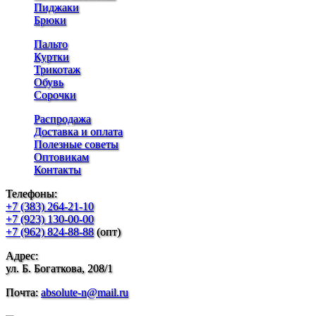
Пиджаки
Брюки
Пальто
Куртки
Трикотаж
Обувь
Сорочки
Распродажа
Доставка и оплата
Полезные советы
Оптовикам
Контакты
Телефоны:
+7 (383) 264-21-10
+7 (923) 130-00-00
+7 (962) 824-88-88
(опт)
Адрес:
ул. Б. Богаткова, 208/1
Почта:
absolute-n@mail.ru