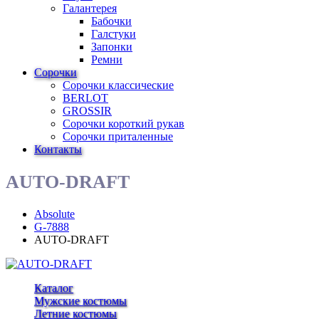
Галантерея
Бабочки
Галстуки
Запонки
Ремни
Сорочки
Сорочки классические
BERLOT
GROSSIR
Сорочки короткий рукав
Сорочки приталенные
Контакты
AUTO-DRAFT
Absolute
G-7888
AUTO-DRAFT
Каталог
Мужские костюмы
Летние костюмы