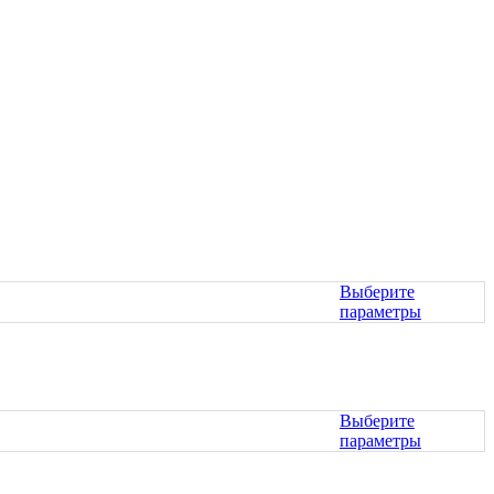
Выберите
параметры
Этот
товар
имеет
несколько
вариаций.
Выберите
Опции
параметры
можно
Этот
выбрать
товар
на