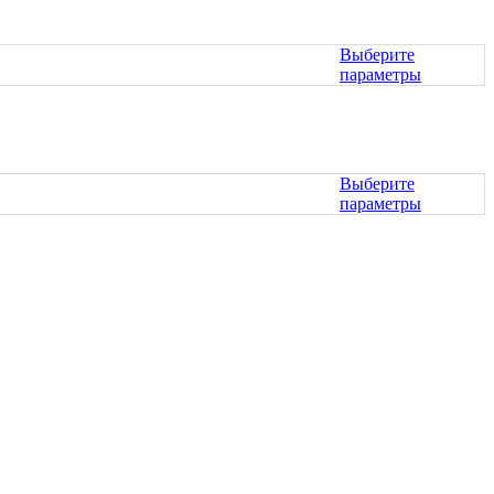
имеет
странице
несколько
товара.
вариаций.
Выберите
Опции
параметры
можно
Этот
выбрать
товар
на
имеет
странице
несколько
товара.
вариаций.
Выберите
Опции
параметры
можно
Этот
выбрать
товар
на
имеет
странице
несколько
товара.
вариаций.
Опции
можно
выбрать
на
странице
товара.