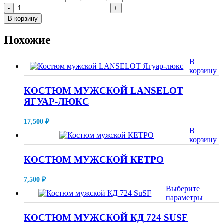
-
+
В корзину
Похожие
В
корзину
КОСТЮМ МУЖСКОЙ LANSELOT
ЯГУАР-ЛЮКС
17,500
₽
В
корзину
КОСТЮМ МУЖСКОЙ КЕТРО
7,500
₽
Выберите
параметры
Этот
товар
КОСТЮМ МУЖСКОЙ КД 724 SUSF