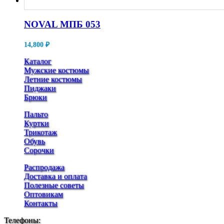
NOVAL МПБ 053
14,800
₽
Каталог
Мужские костюмы
Летние костюмы
Пиджаки
Брюки
Пальто
Куртки
Трикотаж
Обувь
Сорочки
Распродажа
Доставка и оплата
Полезные советы
Оптовикам
Контакты
Телефоны: