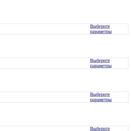
Выберите
параметры
Этот
товар
имеет
несколько
вариаций.
Выберите
Опции
параметры
можно
Этот
выбрать
товар
на
имеет
странице
несколько
товара.
вариаций.
Выберите
Опции
параметры
можно
Этот
выбрать
товар
на
имеет
странице
несколько
товара.
вариаций.
Выберите
Опции