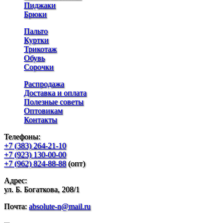
Пиджаки
Брюки
Пальто
Куртки
Трикотаж
Обувь
Сорочки
Распродажа
Доставка и оплата
Полезные советы
Оптовикам
Контакты
Телефоны:
+7 (383) 264-21-10
+7 (923) 130-00-00
+7 (962) 824-88-88
(опт)
Адрес:
ул. Б. Богаткова, 208/1
Почта:
absolute-n@mail.ru