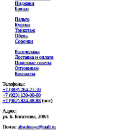
Пиджаки
Брюки
Пальто
Куртки
Трикотаж
Обувь
Сорочки
Распродажа
Доставка и оплата
Полезные советы
Оптовикам
Контакты
Телефоны:
+7 (383) 264-21-10
+7 (923) 130-00-00
+7 (962) 824-88-88
(опт)
Адрес:
ул. Б. Богаткова, 208/1
Почта:
absolute-n@mail.ru