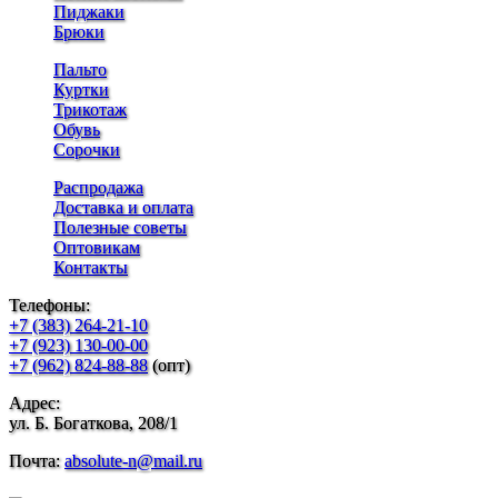
Пиджаки
Брюки
Пальто
Куртки
Трикотаж
Обувь
Сорочки
Распродажа
Доставка и оплата
Полезные советы
Оптовикам
Контакты
Телефоны:
+7 (383) 264-21-10
+7 (923) 130-00-00
+7 (962) 824-88-88
(опт)
Адрес:
ул. Б. Богаткова, 208/1
Почта:
absolute-n@mail.ru